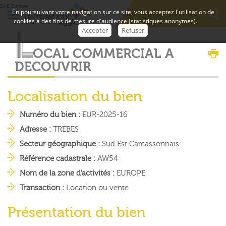
ZAE Europe
En poursuivant votre navigation sur ce site, vous acceptez l'utilisation de
cookies à des fins de mesure d'audience (statistiques anonymes).
L
Accepter
Refuser
O
C
A
L
C
O
M
M
E
R
C
I
A
L
A
D
E
C
O
U
V
R
I
R
Localisation du bien
Numéro du bien :
EUR-2025-16
Adresse :
TREBES
Secteur géographique :
Sud Est Carcassonnais
Référence cadastrale :
AW54
Nom de la zone d'activités :
EUROPE
Transaction :
Location ou vente
Présentation du bien