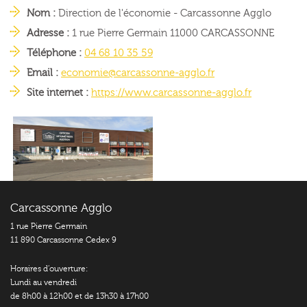
Nom :
Direction de l'économie - Carcassonne Agglo
Adresse :
1 rue Pierre Germain
11000 CARCASSONNE
Téléphone :
04 68 10 35 59
Email :
economie
@
carcassonne-agglo.fr
Site internet :
https://www.carcassonne-agglo.fr
Carcassonne Agglo
1 rue Pierre Germain
11 890 Carcassonne Cedex 9
Horaires d’ouverture:
Lundi au vendredi
de 8h00 à 12h00 et de 13h30 à 17h00