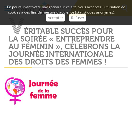
En poursuivant votre navigation sur ce site, vous acceptez l'utilisation de
cookies à des fins de mesure d'audience (statistiques anonymes).
V
Accepter
Refuser
É
R
I
T
A
B
L
E
S
U
C
C
È
S
P
O
U
R
L
A
S
O
I
R
É
E
«
E
N
T
R
E
P
R
E
N
D
R
E
A
U
F
É
M
I
N
I
N
»
,
C
É
L
É
B
R
O
N
S
L
A
J
O
U
R
N
É
E
I
N
T
E
R
N
A
T
I
O
N
A
L
E
D
E
S
D
R
O
I
T
S
D
E
S
F
E
M
M
E
S
!