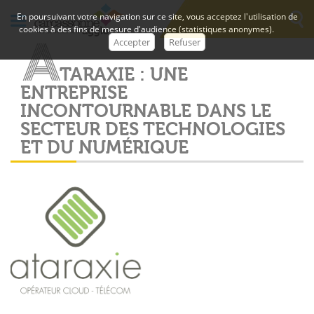
En poursuivant votre navigation sur ce site, vous acceptez l'utilisation de
cookies à des fins de mesure d'audience (statistiques anonymes).
A
Accepter
Refuser
T
A
R
A
X
I
E
:
U
N
E
E
N
T
R
E
P
R
I
S
E
I
N
C
O
N
T
O
U
R
N
A
B
L
E
D
A
N
S
L
E
S
E
C
T
E
U
R
D
E
S
T
E
C
H
N
O
L
O
G
I
E
S
E
T
D
U
N
U
M
É
R
I
Q
U
E