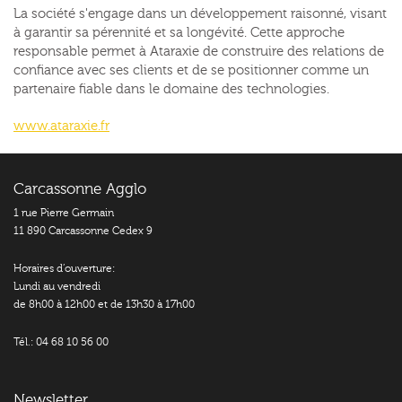
La société s'engage dans un développement raisonné, visant
à garantir sa pérennité et sa longévité. Cette approche
responsable permet à Ataraxie de construire des relations de
confiance avec ses clients et de se positionner comme un
partenaire fiable dans le domaine des technologies.
www.ataraxie.fr
Carcassonne Agglo
1 rue Pierre Germain
11 890 Carcassonne Cedex 9
Horaires d’ouverture:
Lundi au vendredi
de 8h00 à 12h00 et de 13h30 à 17h00
Tél.: 04 68 10 56 00
Newsletter