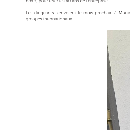
box », pour fêter les 40 ans de l’entreprise.
Les dirigeants s'envolent le mois prochain à Muni
groupes internationaux.