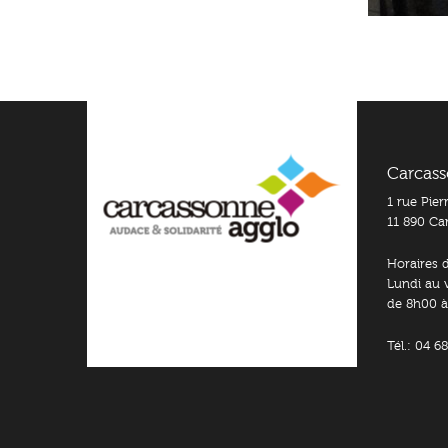
Carcass
1 rue Pie
11 890 Ca
Horaires d
Lundi au 
de 8h00 à
Tél.: 04 6