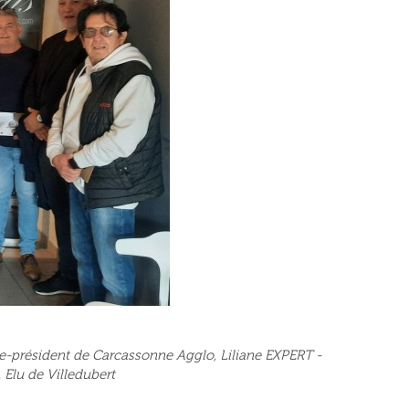
ce-président de Carcassonne Agglo, Liliane EXPERT -
 Elu de Villedubert