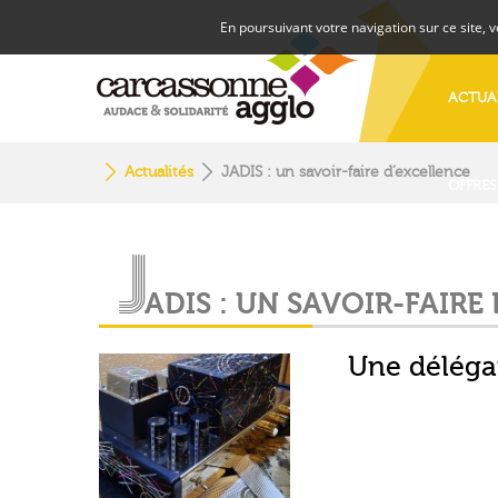
En poursuivant votre navigation sur ce site, 
ACTUA
Actualités
JADIS : un savoir-faire d’excellence
OFFRES
J
A
D
I
S
:
U
N
S
A
V
O
I
R
-
F
A
I
R
E
Une délégat