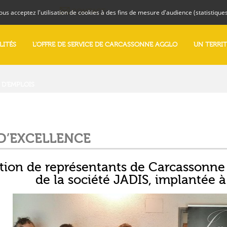
CONTACT
vous acceptez l'utilisation de cookies à des fins de mesure d'audience (statistiq
LITÉS
L'OFFRE DE SERVICE DE CARCASSONNE AGGLO
UN TERRI
 D'EMPLOIS
D
’
E
X
C
E
L
L
E
N
C
E
ion de représentants de Carcassonne A
de la société JADIS, implantée à