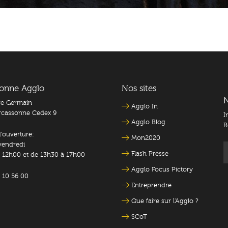
onne Agglo
Nos sites
N
rre Germain
Agglo In
rcassonne Cedex 9
I
Agglo Blog
R
’ouverture:
Mon2020
vendredi
Flash Presse
 12h00 et de 13h30 à 17h00
Agglo Focus Pictory
8 10 56 00
Entreprendre
Que faire sur l'Agglo ?
SCoT