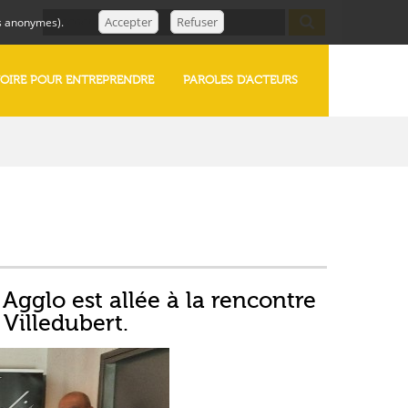
Accepter
Refuser
ues anonymes).
TOIRE POUR ENTREPRENDRE
PAROLES D'ACTEURS
gglo est allée à la rencontre
 Villedubert.