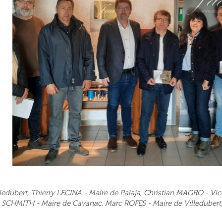
edubert, Thierry LECINA - Maire de Palaja, Christian MAGRO - Vi
k SCHMITH - Maire de Cavanac, Marc ROFES - Maire de Villedubert,